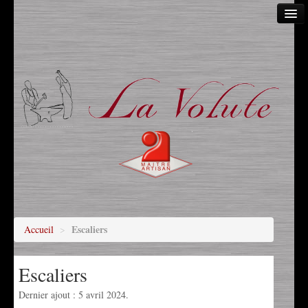
Accueil
A propos
Article de presse
Autre
Escaliers
Garde corps & main courante
Grilles
Marquise
Escaliers
Accueil
>
Menuiserie & verandas
Escaliers
Mobilier
Dernier ajout : 5 avril 2024.