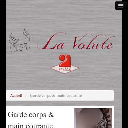
Accueil
A propos
Article de presse
Autre
Escaliers
Garde corps & main courante
Grilles
Marquise
Garde corps & main courante
Accueil
>
Menuiserie & verandas
Garde corps &
Mobilier
main courante