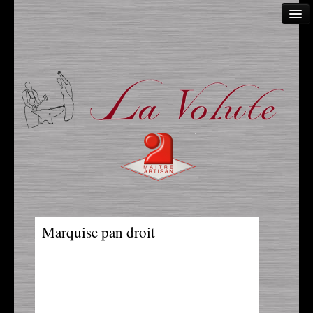
Accueil
A propos
Article de presse
Autre
Escaliers
Garde corps & main courante
Grilles
Marquise pan droit
Marquise
Menuiserie & verandas
Mobilier